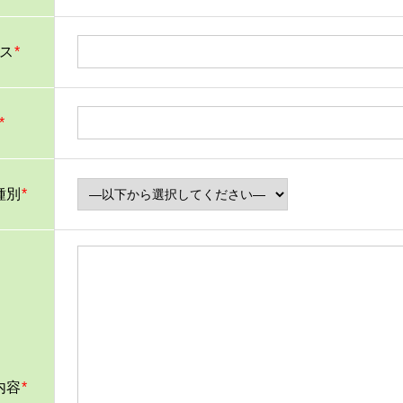
ス
*
*
種別
*
内容
*